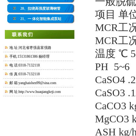
一般脱
20、拉绕高强度玻璃钢管
项目 单
21、一 体化智能集成泵站
MCR工况
MCR工况下
地 址:河北省枣强县富强路
温度 ℃ 5
手机:15131861386 杨经理
PH 5~6
电 话:0318-7132118
传 真:0318-7132118
CaSO4 .2
邮 箱:yanghaishen99@sina.com
CaSO3 .1
网 址:
http://www.huaqiangkeji.com
CaCO3 kg
MgCO3 k
ASH kg/h