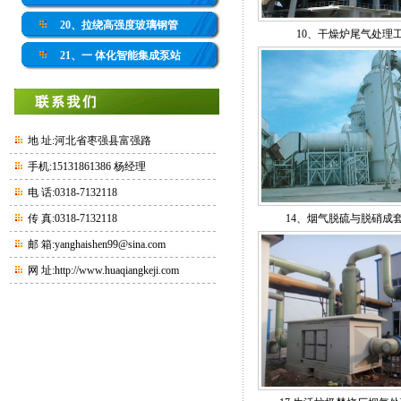
20、拉绕高强度玻璃钢管
10、干燥炉尾气处理
21、一 体化智能集成泵站
地 址:河北省枣强县富强路
手机:15131861386 杨经理
电 话:0318-7132118
传 真:0318-7132118
14、烟气脱硫与脱硝成
邮 箱:yanghaishen99@sina.com
网 址:
http://www.huaqiangkeji.com