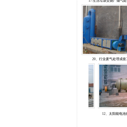
17.生活垃圾焚烧厂烟气
20、行业废气处理成套
硫与脱硝成套工程
13、臭气异味净化工程
12、太阳能电池行业