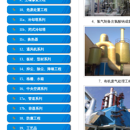
9、土壤修复工程
10、危废处置工程
11a、冷却塔系列
4、氯气制备次氯酸钠成
11b、闭式冷却塔
11c、换热器
12、通风机系列
13、板材、型材系列
14、抑尘、除尘、降噪工程
15、格栅、水箱
7、有机废气处理工
16、中央空调系列
17a、管道系列
17b、容器系列
18、防腐工程
19、工艺品